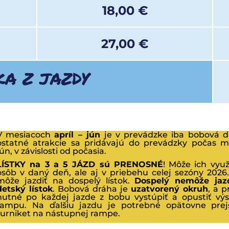
18,00 €
27,00 €
KA Z JAZDY
V mesiacoch
apríl – jún
je v prevádzke iba bobová d
ostatné atrakcie sa pridávajú do prevádzky počas m
jún, v závislosti od počasia.
LÍSTKY na 3 a 5 JÁZD sú PRENOSNÉ
! Môže ich využ
osôb v daný deň, ale aj v priebehu celej sezóny 2026.
môže jazdiť na dospelý lístok.
Dospelý nemôže jaz
detský lístok
. Bobová dráha je
uzatvorený okruh
, a p
nutné po každej jazde z bobu vystúpiť a opustiť vý
rampu. Na ďalšiu jazdu je potrebné opätovne prej
turniket na nástupnej rampe.