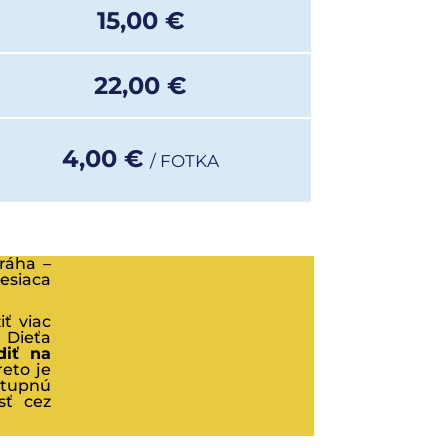
15,00 €
22,00 €
4,00 €
/ FOTKA
ráha –
esiaca
iť viac
 Dieťa
diť na
reto je
stupnú
sť cez