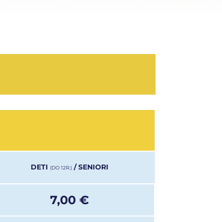
DETI
/ SENIORI
(DO 12R.)
7,00 €