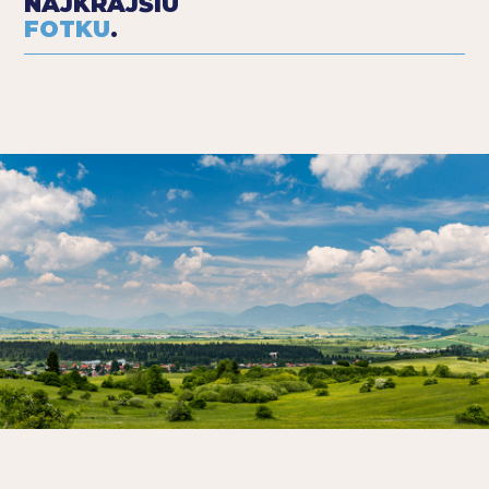
NAJKRAJŠIU
FOTKU
.