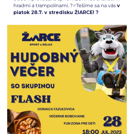
hradmi a trampolínami. ?‍♂️Tešíme sa na vás
v
piatok 28.7. v stredisku ŽIARCE! ?