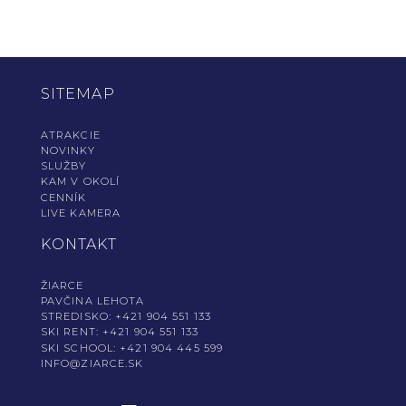
SITEMAP
ATRAKCIE
NOVINKY
SLUŽBY
KAM V OKOLÍ
CENNÍK
LIVE KAMERA
KONTAKT
ŽIARCE
PAVČINA LEHOTA
STREDISKO: +421 904 551 133
SKI RENT: +421 904 551 133
SKI SCHOOL: +421 904 445 599
INFO@​ZIARCE.​SK