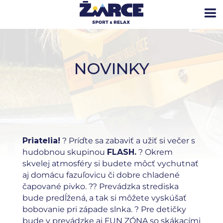
NOVINKY
Priatelia!
? Príďte sa zabaviť a užiť si večer s
hudobnou skupinou
FLASH.
? Okrem
skvelej atmosféry si budete môcť vychutnať
aj domácu fazuľovicu či dobre chladené
čapované pivko. ?? Prevádzka strediska
bude predĺžená, a tak si môžete vyskúšať
bobovanie pri západe slnka. ? Pre detičky
bude v prevádzke aj FUN ZÓNA so skákacími