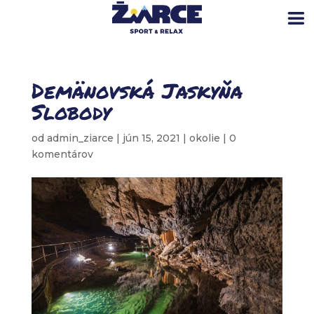
Demänovská Jaskyňa
Slobody
od
admin_ziarce
|
jún 15, 2021
|
okolie
|
0
komentárov