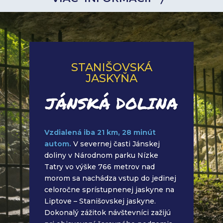
STANIŠOVSKÁ
JASKYŇA
JÁNSKÁ DOLINA
Vzdialená iba 21 km, 28 minút
autom.
V severnej časti Jánskej
doliny v Národnom parku Nízke
Tatry vo výške 766 metrov nad
morom sa nachádza vstup do jedinej
celoročne sprístupnenej jaskyne na
Liptove – Stanišovskej jaskyne.
Dokonalý zážitok návštevníci zažijú