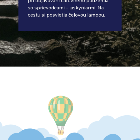
pri objavovaní čarovného podzemia
so sprievodcami – jaskyniarmi. Na
cestu si posvietia čelovou lampou.