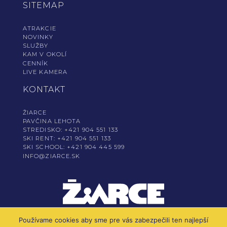
SITEMAP
ATRAKCIE
NOVINKY
SLUŽBY
KAM V OKOLÍ
CENNÍK
LIVE KAMERA
KONTAKT
ŽIARCE
PAVČINA LEHOTA
STREDISKO: +421 904 551 133
SKI RENT: +421 904 551 133
SKI SCHOOL: +421 904 445 599
INFO@​ZIARCE.​SK
Používame cookies aby sme pre vás zabezpečili ten najlepší